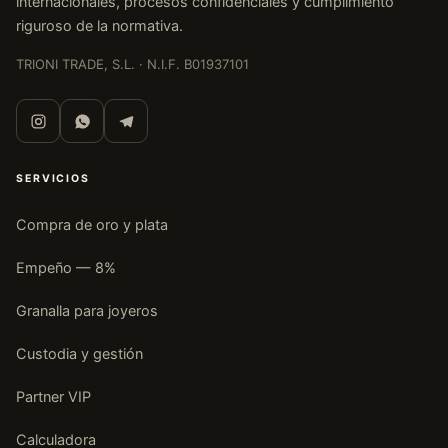
internacionales, procesos confidenciales y cumplimiento
riguroso de la normativa.
TRIONI TRADE, S.L. · N.I.F. B01937101
SERVICIOS
Compra de oro y plata
Empeño — 8%
Set Lingote de Oro
Lingote Oro 1 Kilo
Lingote Oro 500
Granalla para joyeros
Argor-Heraeus
gramos
Goldseed 10 x 1g
Custodia y gestión
LINGOTES DE ORO
LINGOTES DE ORO
LINGOTES DE ORO
€
1.332,57
€
122.943,31
€
62.202,31
Partner VIP
Calculadora