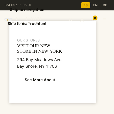
+34 657 15 95 01
ES
EN
DE
Skip to navigation
ORO BANCO
0
Skip to main content
METALES PRECIOSOS
OUR STORES
VISIT OUR NEW
STORE IN NEW YORK
294 Bay Meadows Ave.
Bay Shore, NY 11706
See More About