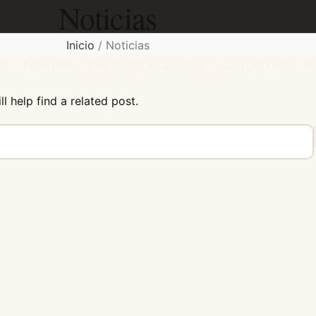
Noticias
Inicio
/
Noticias
ÑO
PARTNER
CUSTODIA Y GESTIÓN
CONTACTAR
Pr
l help find a related post.